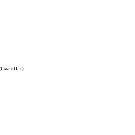
(СмартПак)