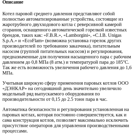
Описание
Котел паровой среднего давления представляют собой
полностью автоматизированные устройства, состоящие из
жаротрубного двухходового котла с реверсивной камерой
сгорания, оснащенного автоматической горелкой известных
брендов, таких как: «F.B.R.», «Lamborgini», «C.I.B. Unigas
S.p.A.» и «EcoFlam» (возможна установка горелок других
производителей по требованию заказчика), питательным
насосом (группой питательных насосов) и регулирования,
предназначенные для получения насыщенного пара с рабочим
давлением до 0,8 МПа (8 атм.) и температурой пара до 185°С.
Так же есть возможность увеличения рабочего давления до 1,6
МПа.
Учитывая широкую сферу применения паровых котлов ООО
«ДЭНКАР» на сегодняшний день значительно увеличило
модельный ряд выпускаемого оборудования по
производительности от 0,15 до 2.5 тонн пара в час.
Автоматика безопасности и регулирования установленная на
паровых котлах, которая постоянно совершенствуется, как и
сама конструкция котлов, позволяет максимально исключить
присутствие операторов для управления производственными
процессами.