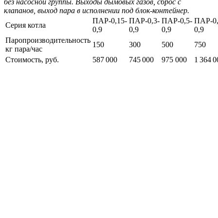
без насосной группы. Выходы дымовых газов, сброс с
клапанов, выход пара в исполнении под блок-контейнер.
ПАР-0,15-
ПАР-0,3-
ПАР-0,5-
ПАР-0,
Серия котла
0,9
0,9
0,9
0,9
Паропроизводительность
150
300
500
750
кг пара/час
Стоимость, руб.
587 000
745 000
975 000
1 364 0