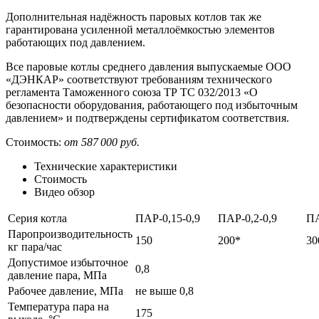
Дополнительная надёжность паровых котлов так же
гарантирована усиленной металлоёмкостью элементов
работающих под давлением.
Все паровые котлы среднего давления выпускаемые ООО
«ДЭНКАР» соответствуют требованиям технического
регламента Таможенного союза ТР ТС 032/2013 «О
безопасности оборудования, работающего под избыточным
давлением» и подтверждены сертификатом соответствия.
Стоимость:
от 587 000 руб.
Технические характеристики
Стоимость
Видео обзор
Серия котла
ПАР-0,15-0,9
ПАР-0,2-0,9
ПА
Паропроизводительность
150
200*
30
кг пара/час
Допустимое избыточное
0,8
давление пара, МПа
Рабочее давление, МПа
не выше 0,8
Температура пара на
175