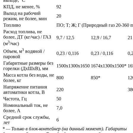
выходе, °С
КПД, не менее, %
92
Выход на рабочий
20
режим, не более, мин
Топливо
ПО; Т; Ж; Г (Природный газ 20-360 m
Расход топлива, не
более, ДТ (кг/час) / ГАЗ
9,7 / 12,5
12,9 / 16,7
21
3
(м
/час)
3
Объем, м
водяной /
0,23 / 0,116
0,23 / 0,116
0,
паровой
Габаритные размеры без
1500х1300х1650
1674х1300х1500*
16
горелки (ДхШхВ), мм
Масса котла без воды, не
800
850*
12
более, кг
Напряжение питания
220
38
автоматики котла, В
Частота, Гц
50
Номинальный ток, не
7,0
более, А
Средний срок службы,
6
лет
* — Только в блок-контейнер (на данный момент). Габариты